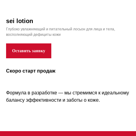
sei lotion
Глубоко увлажняющий и питательный лосьон для лица и тела,
восполняющий дефициты кожи
Оставить заявку
Информация
Скоро старт продаж
Пользовательское соглашение
Оферта
Доставка и оплата
Политика конфиденциальности
Формула в разработке — мы стремимся к идеальному
Связаться с нами
балансу эффективности и заботы о коже.
+7 919 502 3347
info@skitherapy.ru
Сотрудничество