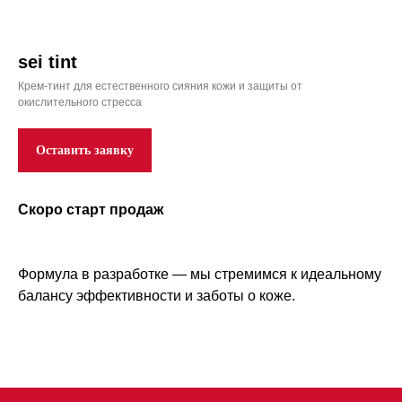
sei tint
Крем-тинт для естественного сияния кожи и защиты от
окислительного стресса
Оставить заявку
Информация
Скоро старт продаж
Пользовательское соглашение
Оферта
Доставка и оплата
Политика конфиденциальности
Формула в разработке — мы стремимся к идеальному
Связаться с нами
балансу эффективности и заботы о коже.
+7 919 502 3347
info@skitherapy.ru
Сотрудничество